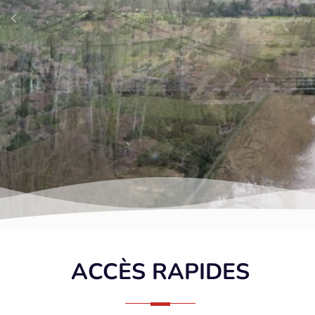
Précédent
02
01
03
04
05
ACCÈS RAPIDES