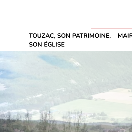
Passer au contenu principal
Passer au pied de page
TOUZAC, SON PATRIMOINE,
MAIR
SON ÉGLISE