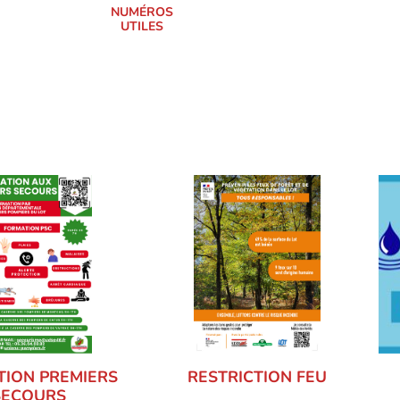
NUMÉROS
UTILES
ION PREMIERS
RESTRICTION FEU
SECOURS